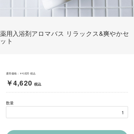
薬用入浴剤アロマバス リラックス&爽やかセ
ット
通常価格：￥4,620
税込
￥4,620
税込
数量